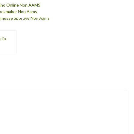
ino Online Non AAMS
ookmaker Non Aams
mmesse Sportive Non Aams
dio