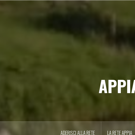
S
a
l
t
a
i
l
c
o
n
t
APPIA
e
n
u
t
o
ADERISCI ALLA RETE
LA RETE APPIA