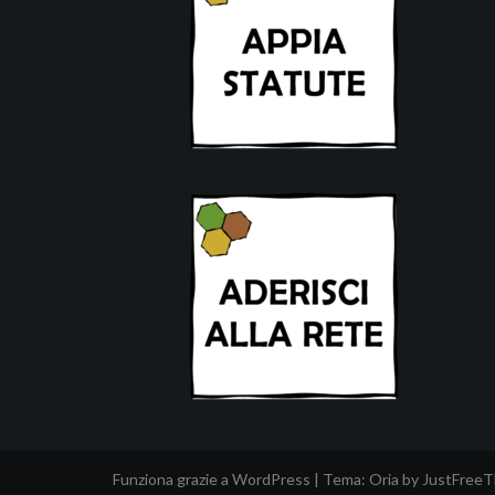
Funziona grazie a WordPress
|
Tema:
Oria
by JustFree