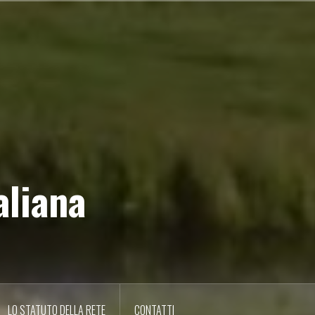
aliana
LO STATUTO DELLA RETE
CONTATTI