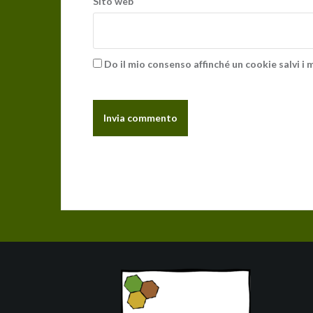
Sito web
Do il mio consenso affinché un cookie salvi i