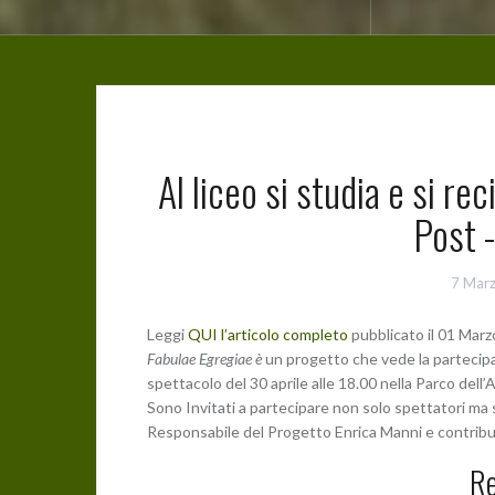
Al liceo si studia e si re
Post 
7 Mar
Leggi
QUI l’articolo completo
pubblicato il 01 Mar
Fabulae Egregiae è
un progetto che vede la partecip
spettacolo del 30 aprile alle 18.00 nella Parco dell
Sono Invitati a partecipare non solo spettatori ma
Responsabile del Progetto Enrica Manni e contribuir
Re