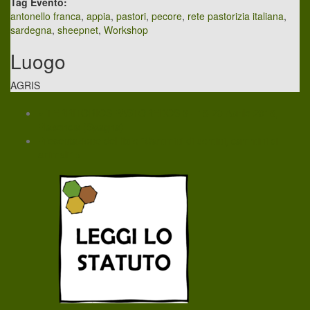
Tag Evento:
antonello franca
,
appia
,
pastori
,
pecore
,
rete pastorizia italiana
,
sardegna
,
sheepnet
,
Workshop
Luogo
AGRIS
«
TERRITORIOS PASTOREDOS 3 - 18-20 Aprile 2018,
Plasencia (Spagna)
Presentazione del libro “Cammini di uomini, cammini di
animali”
»