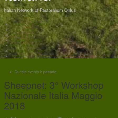
Italian Network of Pastoralism Onlus
ADERISCI ALLA RETE
La Rete APPIA
Gruppi di lavoro
Siti amici e link utili
ENGLISH info
Lo Statuto della Rete
Contatti
« Tutti gli Eventi
Questo evento è passato.
Sheepnet: 3° Workshop
Nazionale Italia Maggio
2018