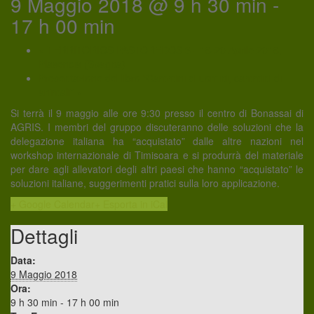
9 Maggio 2018 @ 9 h 30 min
-
17 h 00 min
«
TERRITORIOS PASTOREDOS 3 - 18-20 Aprile 2018,
Plasencia (Spagna)
Presentazione del libro “Cammini di uomini, cammini di
animali”
»
Si terrà il 9 maggio alle ore 9:30 presso il centro di Bonassai di
AGRIS. I membri del gruppo discuteranno delle soluzioni che la
delegazione italiana ha “acquistato” dalle altre nazioni nel
workshop internazionale di Timisoara e si produrrà del materiale
per dare agli allevatori degli altri paesi che hanno “acquistato” le
soluzioni italiane, suggerimenti pratici sulla loro applicazione.
+ Google Calendar
+ Esporta in iCal
Dettagli
Data:
9 Maggio 2018
Ora:
9 h 30 min - 17 h 00 min