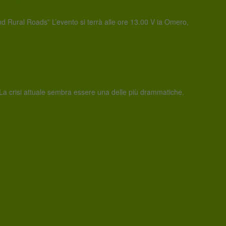
l Roads
 Rural Roads” L’evento si terrà alle ore 13.00 V ia Omero,
ici. La crisi attuale sembra essere una delle più drammatiche.
orta dei Parchi
li abruzzesi