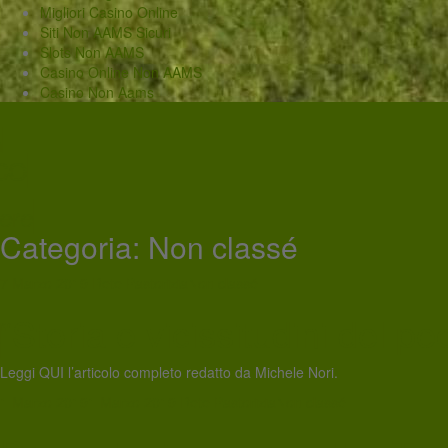
Migliori Casino Online
Siti Non AAMS Sicuri
Slots Non AAMS
Casino Online Non AAMS
Casino Non Aams
Categoria: Non classé
7 Marzo 2019
Rete Pastorizia
Non classé
“Storia e vicissitudini del p
Leggi QUI l’articolo completo redatto da Michele Nori.
1 Marzo 2019
1 Marzo 2019
Rete Pastorizia
Non classé