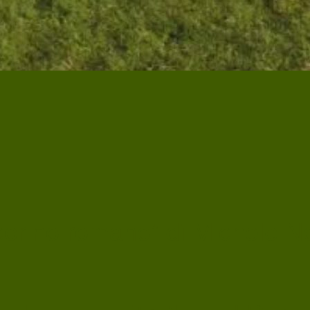
ecorino romano” di Michele No