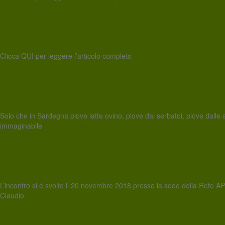
12 Febbraio 2019
1 Marzo 2019
Rete Pastorizia
Non classé
La crisi del latte di pecora
Clicca QUI per leggere l’articolo completo
11 Febbraio 2019
11 Febbraio 2019
Rete Pastorizia
Non classé
LA RIVOLTA DEI PASTORI SA
Solo che in Sardegna piove latte ovino, piove dai serbatoi, piove dalle aut
immaginabile
Continue reading
16 Gennaio 2019
21 Gennaio 2019
Rete Pastorizia
Non classé
INCONTRO CONSORZI ITAL
L’incontro si è svolto il 20 novembre 2018 presso la sede della Rete APP
Claudio
Continue reading
15 Gennaio 2019
Rete Pastorizia
Non classé