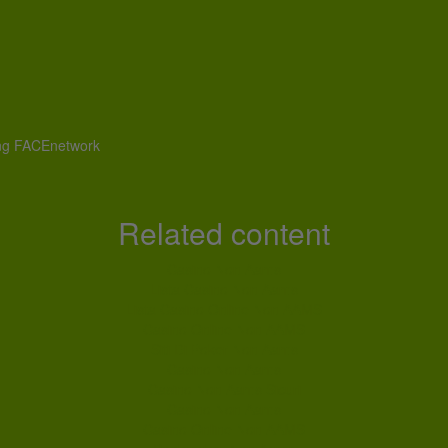
ting FACEnetwork
Related content
Casino Non Aams
Lista Casino Non Aams
Lista Casino Online Non AAMS
Casino Online Non AAMS
Siti Di Poker Non Aams
Casino Non Aams
Casino Non Aams Sicuri
Casino Non Aams
Casino Online Non AAMS