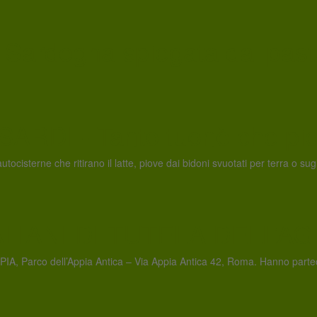
 in Sardegna spiegata dal pa
RDI - Tanto tuonò che piov
ocisterne che ritirano il latte, piove dai bidoni svuotati per terra o sugl
IANI DI TUTELA DELL’AG
IA, Parco dell’Appia Antica – Via Appia Antica 42, Roma. Hanno partecipa