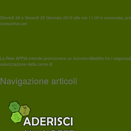
Convocazione Assemblea G
Giovedì 24 e Venerdì 25 Gennaio 2019 alle ore 11.00 è convocata, press
consuntiva per
Continue reading
7 Novembre 2018
Rete Pastorizia
Non classé
RETE APPIA: Incontro consorz
La Rete APPIA intende promuovere un incontro/dibattito fra i responsabili
valorizzazione della carne di
Continue reading
Navigazione articoli
Articoli meno recenti
Articoli seguenti