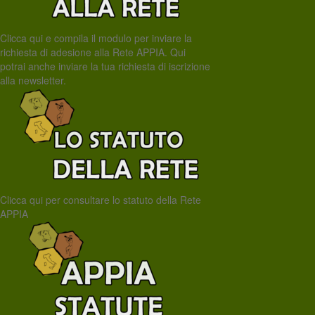
Clicca qui e compila il modulo per inviare la
richiesta di adesione alla Rete APPIA. Qui
potrai anche inviare la tua richiesta di iscrizione
alla newsletter.
Clicca qui per consultare lo statuto della Rete
APPIA