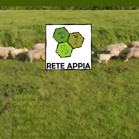
Salta il contenuto
Rete APPIA
Aderisci alla Rete
Link utili e siti amici
Contatti
Prodotti e Mercati
Pubblicazioni
Relazione con i predatori
Politiche agricole ed accesso alle terre