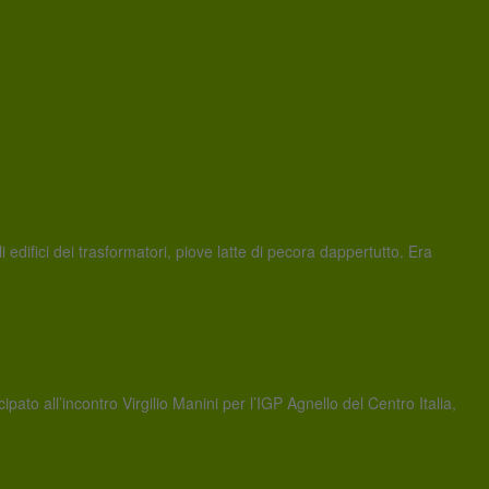
store Gavino Pulinas
ve!!!
i edifici dei trasformatori, piove latte di pecora dappertutto. Era
NELLO IGP
to all’incontro Virgilio Manini per l’IGP Agnello del Centro Italia,