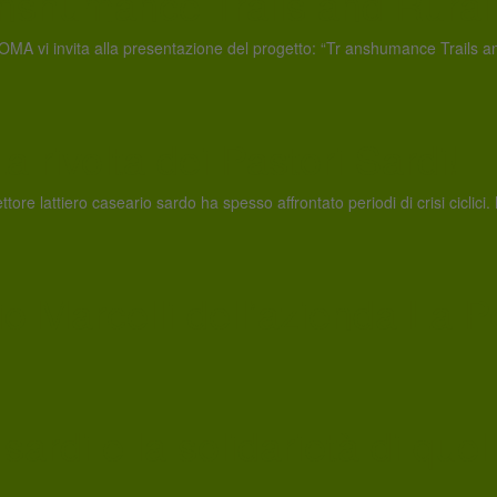
anshumance Trails and Rura
vi invita alla presentazione del progetto: “Tr anshumance Trails and
a rivolta dei Pastori Sardi!
 settore lattiero caseario sardo ha spesso affrontato periodi di crisi cicl
o Marcelli dell’azienda La P
 sardi e la solidarietà di quel