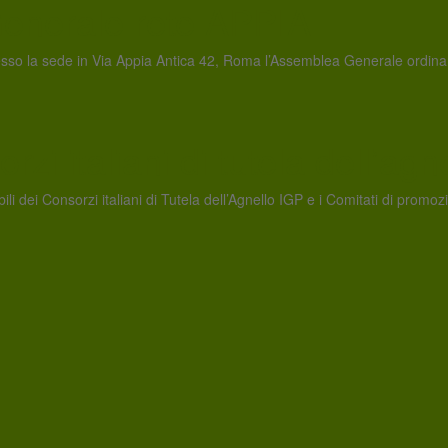
enerale rete APPIA
o la sede in Via Appia Antica 42, Roma l’Assemblea Generale ordinaria 
i italiani di tutela dell’agn
 dei Consorzi italiani di Tutela dell’Agnello IGP e i Comitati di promozi